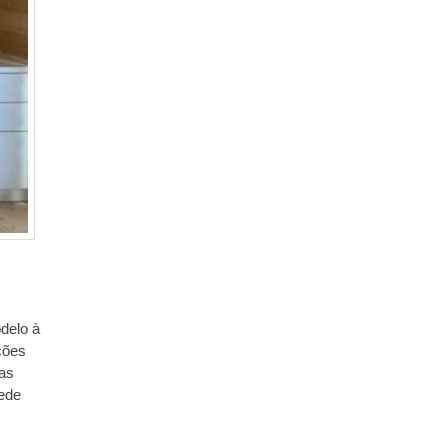
delo à
ções
tas
rede