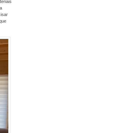
eriais
ua
isar
 que