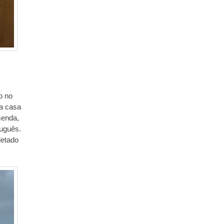
o no
 a casa
menda,
tuguês.
letado