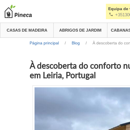
Equipa de
+35130
CASAS DE MADEIRA
ABRIGOS DE JARDIM
CABANAS
Página principal
/
Blog
/
À descoberta do con
À descoberta do conforto n
em Leiria, Portugal