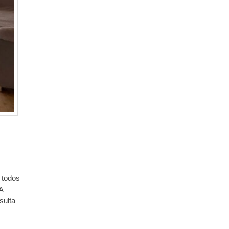
 todos
A
sulta