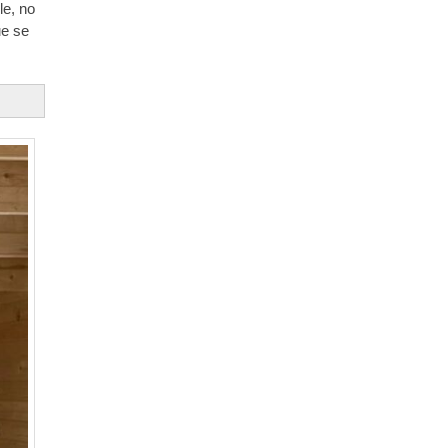
le, no
ue se