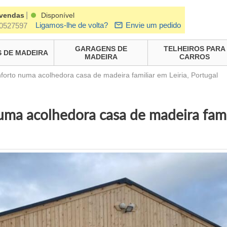
|
 vendas
Disponível
Ligamos-lhe de volta?
Envie um pedido
0527597
GARAGENS DE
TELHEIROS PARA
 DE MADEIRA
MADEIRA
CARROS
forto numa acolhedora casa de madeira familiar em Leiria, Portugal
uma acolhedora casa de madeira fami