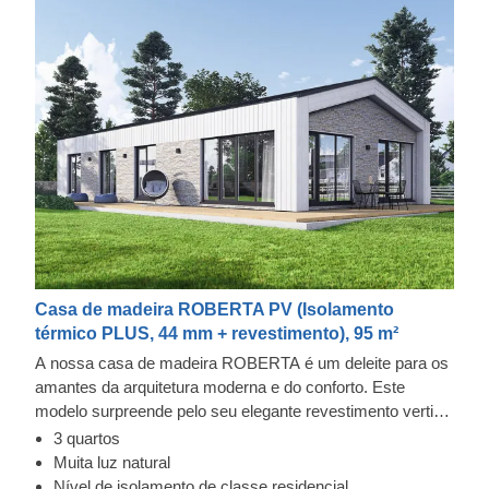
Casa de madeira ROBERTA PV (Isolamento
térmico PLUS, 44 mm + revestimento), 95 m²
A nossa casa de madeira ROBERTA é um deleite para os
amantes da arquitetura moderna e do conforto. Este
modelo surpreende pelo seu elegante revestimento vertical
e grandes janelas, mas o que conta é o interior: uma
3 quartos
espaçosa sala de estar e uma casa de banho para cada
Revestimento exterior em Cedral Click e pedra
Muita luz natural
quarto! Esta distribuição é ideal para famílias com crianças
Esta casa pré-fabricada de madeira inclui um revestimento
Nível de isolamento de classe residencial