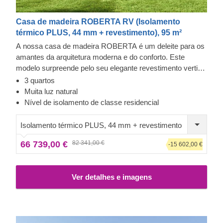
Casa de madeira ROBERTA RV (Isolamento
térmico PLUS, 44 mm + revestimento), 95 m²
A nossa casa de madeira ROBERTA é um deleite para os
amantes da arquitetura moderna e do conforto. Este
modelo surpreende pelo seu elegante revestimento vertical
e grandes janelas, mas o que conta é o interior: uma
3 quartos
espaçosa sala de estar e uma casa de banho para cada
Muita luz natural
quarto! Esta distribuição é ideal para famílias com crianças
Nível de isolamento de classe residencial
e idosos que teriam dificuldade em subir escadas todos os
dias. Aprecie o design criativo de ROBERTA e deixe-se
Isolamento térmico PLUS, 44 mm + revestimento
levar pelo luxo.
66 739,00 €
82 341,00 €
-15 602,00 €
Ver detalhes e imagens