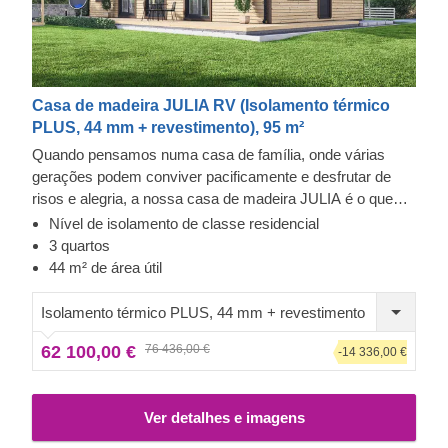
Casa de madeira JULIA RV (Isolamento térmico
PLUS, 44 mm + revestimento), 95 m²
Quando pensamos numa casa de família, onde várias
gerações podem conviver pacificamente e desfrutar de
risos e alegria, a nossa casa de madeira JULIA é o que
nos vem imediatamente à cabeça. Se gosta do estilo
Nível de isolamento de classe residencial
clássico, esta casa vai permitir que experimente a síntese
3 quartos
da forma arquitetónica tradicional, construção robusta e
44 m² de área útil
nuances de design elegantes, fazendo com que esta casa
pareça um verdadeiro lar.
Isolamento térmico PLUS, 44 mm + revestimento
62 100,00 €
76 436,00 €
-14 336,00 €
Ver detalhes e imagens