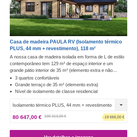
Casa de madeira PAULA RV (Isolamento térmico
PLUS, 44 mm + revestimento), 118 m²
A nossa casa de madeira isolada em forma de L de estilo
contemporâneo tem 129 m² de espaço interior e um
grande pátio interior de 35 m² (elemento extra e não
incluído no preço) com acesso direto à sala, o que a torna
3 quartos confortáveis
uma opção ideal para grandes famílias que procuram uma
Grande terraço de 35 m² (elemento extra)
residência principal onde possam viver durante todo o ano.
Nível de isolamento de classe residencial
Desfrute de divertidos churrascos no seu magnífico
terraço (elemento extra e não incluído no preço), rodeado
Isolamento térmico PLUS, 44 mm + revestimento
por toda a sua família e amigos.
80 647,00 €
100 313,00 €
-19 666,00 €