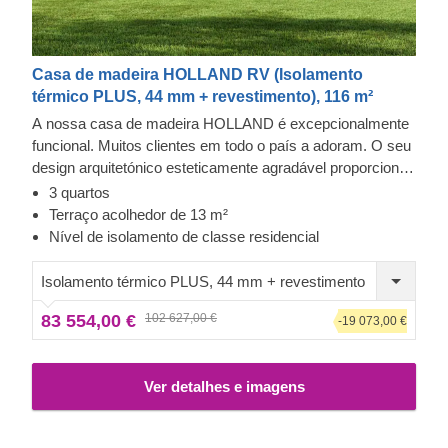
Casa de madeira HOLLAND RV (Isolamento
térmico PLUS, 44 mm + revestimento), 116 m²
A nossa casa de madeira HOLLAND é excepcionalmente
funcional. Muitos clientes em todo o país a adoram. O seu
design arquitetónico esteticamente agradável proporciona
um toque mais contemporâneo do que os nossos modelos
3 quartos
clássicos e é ideal para quem admira o estilo moderno.
Terraço acolhedor de 13 m²
Desfrute da amplitude do espaço, convenientemente
Nível de isolamento de classe residencial
distribuído em dois pisos.
Isolamento térmico PLUS, 44 mm + revestimento
83 554,00 €
102 627,00 €
-19 073,00 €
Ver detalhes e imagens