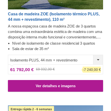
Casa de madeira ZOE (Isolamento térmico PLUS,
44 mm + revestimento), 110 m²
A nossa espaçosa casa de madeira ZOE de 3 quartos
combina uma extraordinária estética de madeira com uma
disposição interna muito funcional e convenientemente,
que garante a máxima privacidade para cada morador. A
Nível de isolamento de classe residencial 3 quartos
sua magnífica fachada, rodeada por inúmeras janelas e
Sala de estar de 35 m²
portas do chão ao tecto, torna esta joia arquitetónica uma
atração, caso procure uma casa de família acolhedora e
Isolamento PLUS, 44 mm + revestimento
moderna.
61 792,00 €
69 032,00 €
-7 240,00 €
Ver detalhes e imagens
Entrega rápida 2 - 6 semanas