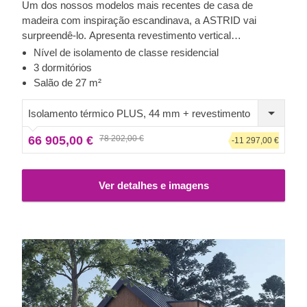
Um dos nossos modelos mais recentes de casa de
madeira com inspiração escandinava, a ASTRID vai
surpreendê-lo. Apresenta revestimento vertical
contemporâneo, um elegante telhado de duas águas e
Nível de isolamento de classe residencial
inúmeras janelas e portas de grandes dimensões, esta
3 dormitórios
espaçosa casa de madeira é um dos maiores modelos da
Salão de 27 m²
nossa coleção. A sua disposição interna eficiente e
estrutura de dois andares permitem que dedique todo o
Isolamento térmico PLUS, 44 mm + revestimento
segundo andar ao relaxamento.
66 905,00 €
78 202,00 €
-11 297,00 €
Ver detalhes e imagens