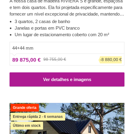
A nossa casa de madeira RIVIERA S é grande, espaçosa
e tem dois quartos. Ela foi projetada especificamente para
fornecer um nível excepcional de privacidade, mantendo
diferentes espaços abertos para que possa comunicar
3 quartos, 2 casas de banho
facilmente com a sua família. Também oferece uma sala
Janelas e portas em PVC branco
de estar espaçosa composta por cozinha, sala de jantar e
Um lugar de estacionamento coberto com 20 m²
diversas áreas de descanso, além de dois extraordinários
terraços. Todas estas áreas oferecem espaço mais do que
44+44 mm
suficiente para desfrutar de jantares em família. Os seus
89 875,00 €
98 755,00 €
-8 880,00 €
dois quartos amplos garantem tranquilidade e privacidade,
mesmo durante a visita de família ou amigos.
Este
modelo específico inclui também janelas e portas em
Ver detalhes e imagens
PVC branco, já incluídas no preço.
Grande oferta
Entrega rápida 2 - 6 semanas
Último em stock