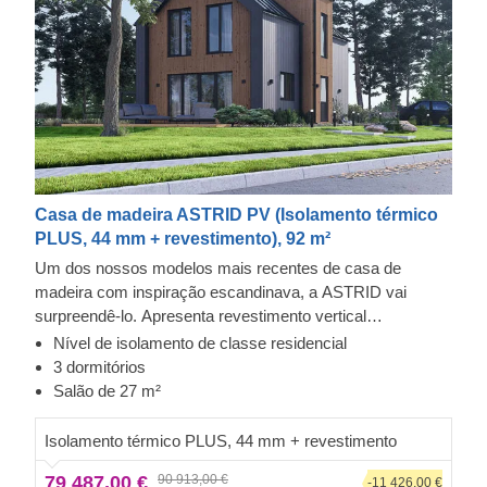
Casa de madeira ASTRID PV (Isolamento térmico
PLUS, 44 mm + revestimento), 92 m²
Um dos nossos modelos mais recentes de casa de
madeira com inspiração escandinava, a ASTRID vai
surpreendê-lo. Apresenta revestimento vertical
contemporâneo, um elegante telhado de duas águas e
Nível de isolamento de classe residencial
inúmeras janelas e portas de grandes dimensões, esta
Revestimento exterior em Cedral Click e Thermowood
3 dormitórios
espaçosa casa de madeira é um dos maiores modelos da
Esta casa pré-fabricada de madeira inclui um revestimento
Salão de 27 m²
nossa coleção. A sua disposição interna eficiente e
exterior Cedral Click feito de fibrocimento - um composto
estrutura de dois andares permitem que dedique todo o
de cimento, fibras de celulose e materiais minerais. Este
Isolamento térmico PLUS, 44 mm + revestimento
segundo andar ao relaxamento.
tipo de revestimento é apreciado pela sua força
79 487,00 €
90 913,00 €
excecional, estabilidade, propriedades de resistência à
-11 426,00 €