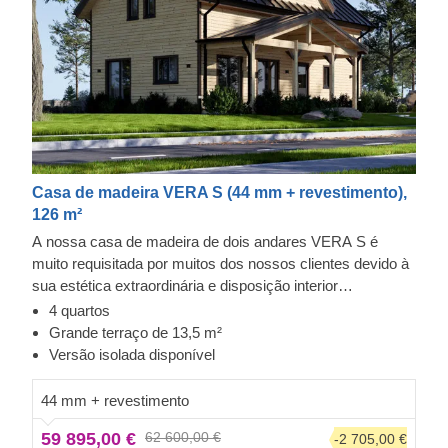
Casa de madeira VERA S (44 mm + revestimento),
126 m²
A nossa casa de madeira de dois andares VERA S é
muito requisitada por muitos dos nossos clientes devido à
sua estética extraordinária e disposição interior
confortável: permite que cada membro da família ou
4 quartos
convidados desfrutem da sua privacidade. Outro destaque
Grande terraço de 13,5 m²
deste modelo é o seu magnífico terraço coberto de 13,5
Versão isolada disponível
m², que lhe permitirá desfrutar das tardes quentes ao ar
livre com a sua família e amigos.
Tenha em atenção que
44 mm + revestimento
o aspeto deste modelo específico pode diferir da
59 895,00 €
62 600,00 €
-2 705,00 €
versão padrão. Este modelo pode incluir acessórios