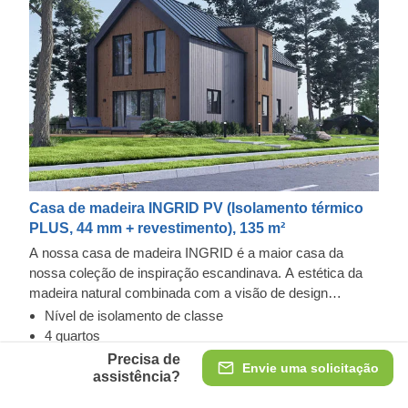
Casa de madeira INGRID PV (Isolamento térmico
PLUS, 44 mm + revestimento), 135 m²
A nossa casa de madeira INGRID é a maior casa da
nossa coleção de inspiração escandinava. A estética da
madeira natural combinada com a visão de design
contemporâneo e a estrutura simplista criam uma
Nível de isolamento de classe
sensação de perfeição difícil de esquecer. Os elementos
Revestimento exterior em Cedral Click e Thermowood
4 quartos
de decoração modernos em madeira levam o design a
Esta casa pré-fabricada de madeira inclui um revestimento
Sala de estar de 37 m²
Precisa de
Envie uma solicitação
outro nível e são especialmente atraentes quando pintados
exterior Cedral Click feito de fibrocimento - um composto
assistência?
com uma cor contrastante.
de cimento, fibras de celulose e materiais minerais. Este
Isolamento térmico PLUS, 44 mm + revestimento