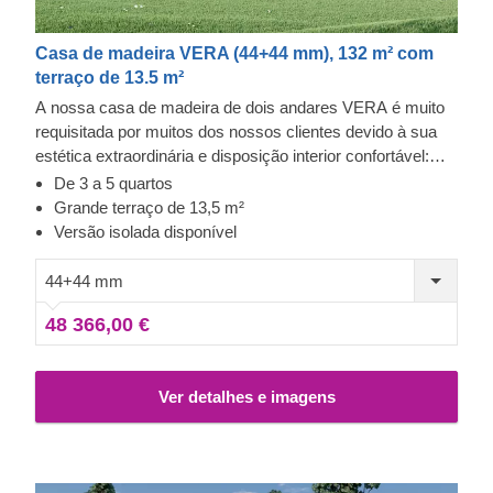
Casa de madeira VERA (44+44 mm), 132 m² com
terraço de 13.5 m²
A nossa casa de madeira de dois andares VERA é muito
requisitada por muitos dos nossos clientes devido à sua
estética extraordinária e disposição interior confortável:
permite que cada membro da família ou convidados
De 3 a 5 quartos
desfrutem da sua privacidade. Outro destaque deste
Grande terraço de 13,5 m²
modelo é o seu magnífico terraço coberto de 13,5 m², que
Versão isolada disponível
lhe permitirá desfrutar das tardes quentes ao ar livre com a
sua família e amigos. Para sua conveniência, também
44+44 mm
temos disponível uma versão isolada deste modelo.
48 366,00 €
Ver detalhes e imagens