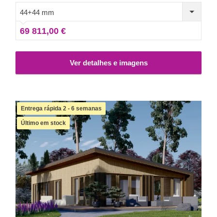
possui um grande número de janelas, tornando todos os
44+44 mm
quartos claros e arejados. Para a sua conveniência,
69 811,00 €
também temos disponível uma versão isolada deste
modelo.
Ver detalhes e imagens
Entrega rápida 2 - 6 semanas
Último em stock