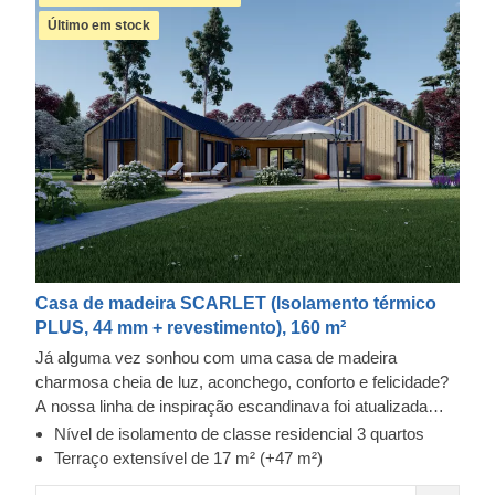
Último em stock
Casa de madeira SCARLET (Isolamento térmico
PLUS, 44 mm + revestimento), 160 m²
Já alguma vez sonhou com uma casa de madeira
charmosa cheia de luz, aconchego, conforto e felicidade?
A nossa linha de inspiração escandinava foi atualizada
com outro grande modelo: a casa de madeira SCARLET,
Nível de isolamento de classe residencial 3 quartos
que oferece uma quantidade excecional de espaço para
Terraço extensível de 17 m² (+47 m²)
uma vida familiar confortável.