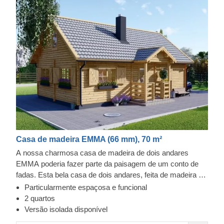
Casa de madeira EMMA (66 mm), 70 m²
A nossa charmosa casa de madeira de dois andares
EMMA poderia fazer parte da paisagem de um conto de
fadas. Esta bela casa de dois andares, feita de madeira de
coníferas natural amiga do ambiente, tem uma sala de
Particularmente espaçosa e funcional
estar espaçosa, um quarto menor que pode ser usado
2 quartos
como home office e uma área de casa de banho no
Versão isolada disponível
primeiro andar. No segundo andar, pode criar uma área de