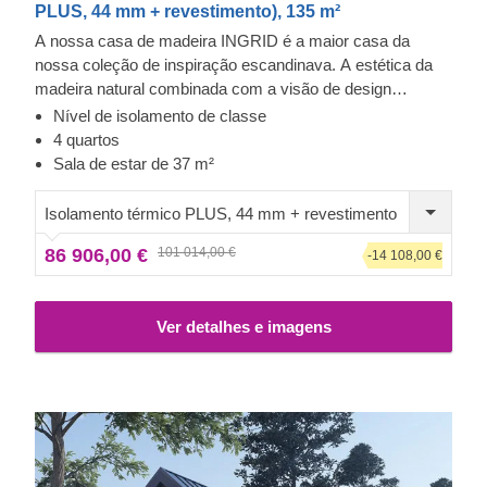
PLUS, 44 mm + revestimento), 135 m²
A nossa casa de madeira INGRID é a maior casa da
nossa coleção de inspiração escandinava. A estética da
madeira natural combinada com a visão de design
contemporâneo e a estrutura simplista criam uma
Nível de isolamento de classe
sensação de perfeição difícil de esquecer. Os elementos
4 quartos
de decoração modernos em madeira levam o design a
Sala de estar de 37 m²
outro nível e são especialmente atraentes quando pintados
com uma cor contrastante.
Isolamento térmico PLUS, 44 mm + revestimento
86 906,00 €
101 014,00 €
-14 108,00 €
Ver detalhes e imagens