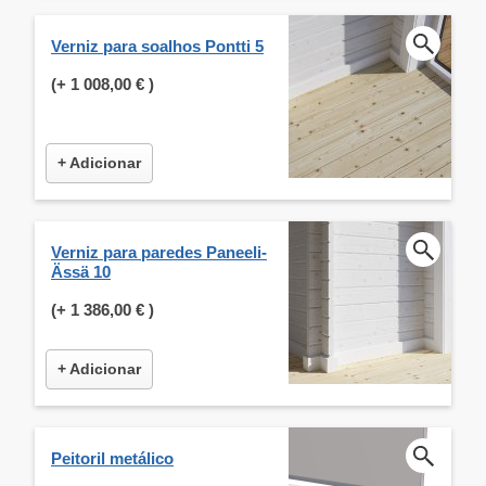
Verniz para soalhos Pontti 5
(+
1 008,00 €
)
+ Adicionar
Verniz para paredes Paneeli-
Ässä 10
(+
1 386,00 €
)
+ Adicionar
Peitoril metálico