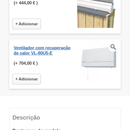
(+
444,00 €
)
+ Adicionar
Ventilador com recuperação
de calor VL-80U5-E
(+
704,00 €
)
+ Adicionar
Descrição