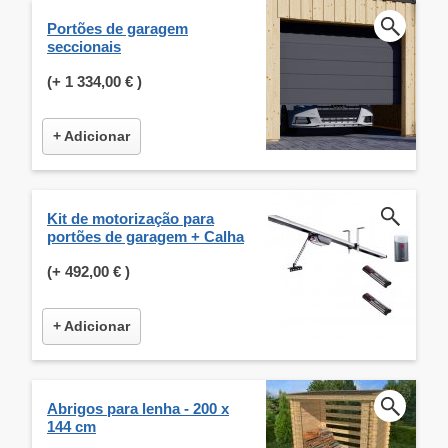
Portões de garagem
seccionais
(+
1 334,00 €
)
+ Adicionar
Kit de motorização para
portões de garagem + Calha
(+
492,00 €
)
+ Adicionar
Abrigos para lenha - 200 x
144 cm