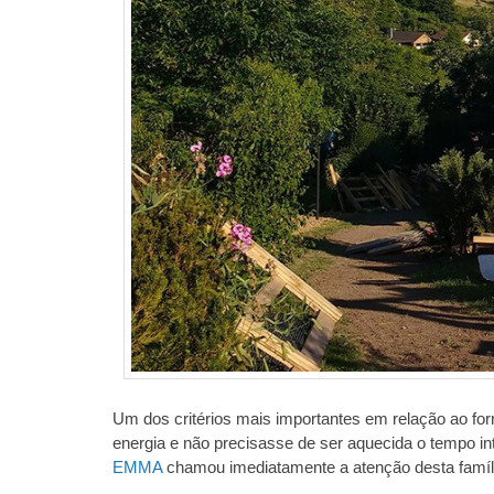
Um dos critérios mais importantes em relação ao fo
energia e não precisasse de ser aquecida o tempo in
EMMA
chamou imediatamente a atenção desta famíl