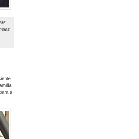
rar
nelas
ciente
amília
para a