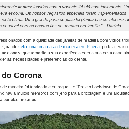
diatamente impressionados com a variante 44+44 com isolamento. U
meira escolha. Os nossos requisitos especiais foram implementados
ente ótima. Uma grande porta de pátio foi planeada e os interiores 
o possível para os nossos fins de semana em família.” – Daniela
essionados com a qualidade das janelas de madeira com vidros tripl
. Quando
seleciona uma casa de madeira em Pineca
, pode alterar o
 adicionais, que tornarão a sua experiência com a sua nova casa ai
der às necessidades e preferências do cliente.
n do Corona
e madeira foi fabricada e entregue – o “Projeto Lockdown do Coron
o havia muitos membros com jeito para a bricolagem e um arquitet
ada por eles mesmos.