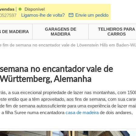
|
 vendas
Disponível
Ligamos-lhe de volta?
Envie um pedido
0527597
GARAGENS DE
TELHEIROS PARA
 DE MADEIRA
MADEIRA
CARROS
de fim de semana no encantador vale de Löwenstein Hills em Baden-W
e semana no encantador vale de
-Württemberg, Alemanha
rás, a sua excecional propriedade de lazer nas montanhas, com 15
 Deste então que a têm aproveitado, aos fins de semana, com sua cara
de fim de semana autossuficiente para uma experiência de lazer ma
m a filha Suree numa encantadora
casa de madeira
de dois andares,