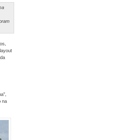
ma
foram
os,
 layout
nda
a”,
o na