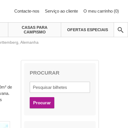
Contacte-nos
Serviço ao cliente
O meu carrinho (
0
)
CASAS PARA
OFERTAS ESPECIAIS
CAMPISMO
ürttemberg, Alemanha
PROCURAR
00m² de
vana.
is
Procurar