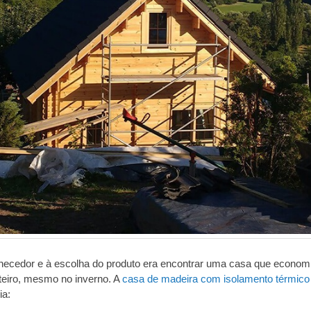
rnecedor e à escolha do produto era encontrar uma casa que econo
teiro, mesmo no inverno. A
casa de madeira com isolamento térmico
ia: