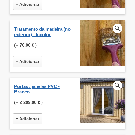
+ Adicionar
Tratamento da madeira (no
exterior) - Incolor
(+
70,00 €
)
+ Adicionar
Portas / janelas PVC -
Branco
(+
2 209,00 €
)
+ Adicionar