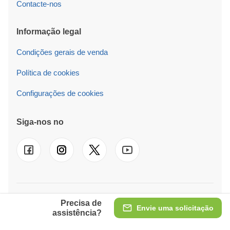
Contacte-nos
Informação legal
Condições gerais de venda
Política de cookies
Configurações de cookies
Siga-nos no
© 2026 Pineca PT LT Também operamos em
UK
-
FR
-
DE
-
Precisa de
IT
-
ES
-
NL
-
SE
-
AT
-
PL
-
IE
Envie uma solicitação
assistência?