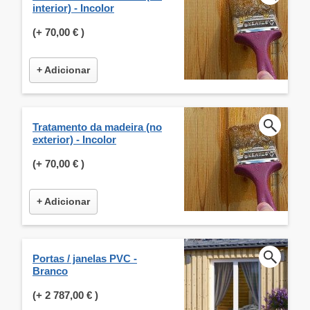
interior) - Incolor
(+
70,00 €
)
+ Adicionar
Tratamento da madeira (no
exterior) - Incolor
(+
70,00 €
)
+ Adicionar
Portas / janelas PVC -
Branco
(+
2 787,00 €
)