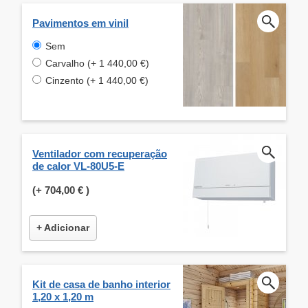
Pavimentos em vinil
Sem
Carvalho (+ 1 440,00 €)
Cinzento (+ 1 440,00 €)
Ventilador com recuperação
de calor VL-80U5-E
(+
704,00 €
)
+ Adicionar
Kit de casa de banho interior
1,20 x 1,20 m