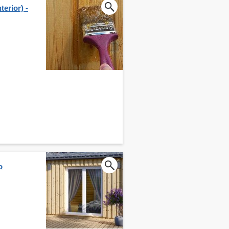
erior) -
o