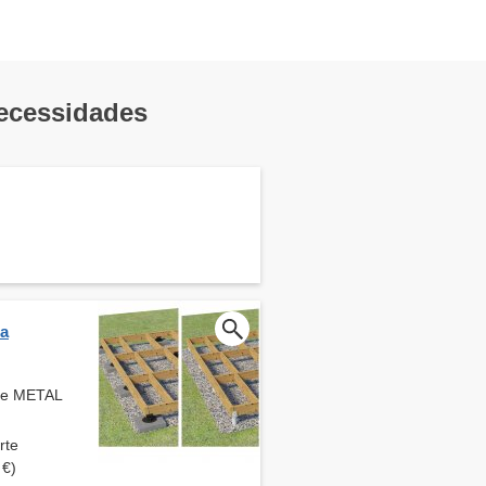
necessidades
ra
de METAL
rte
 €)