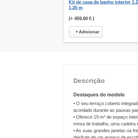
Kit de casa de banho interior 1,2
1,20 m
(+
459,00 €
)
+ Adicionar
Descrição
Destaques do modelo
• O seu terraço coberto integra
acordado durante as pausas par
• Oferece 19 m² de espaço inter
mesa de trabalho, uma cadeira 
• As suas grandes janelas na fren
desfrute de um espaço de escrit