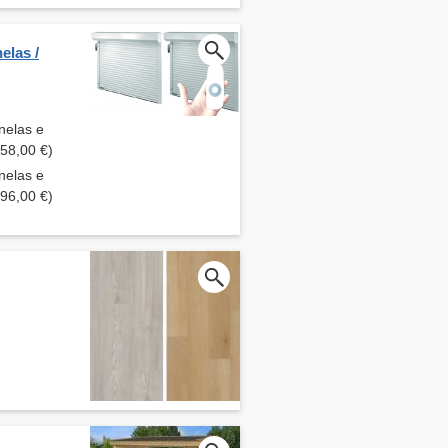
elas /
nelas e
358,00 €)
nelas e
196,00 €)