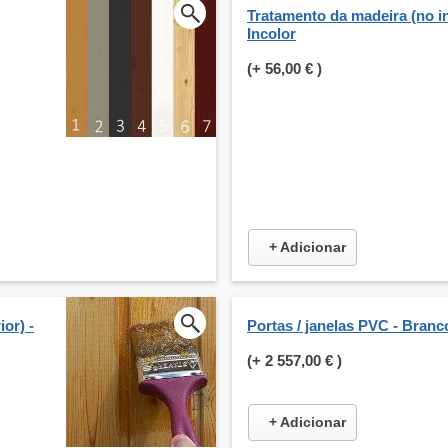
Tratamento da madeira (no int
Incolor
(+
56,00 €
)
+ Adicionar
or) -
Portas / janelas PVC - Branc
(+
2 557,00 €
)
+ Adicionar