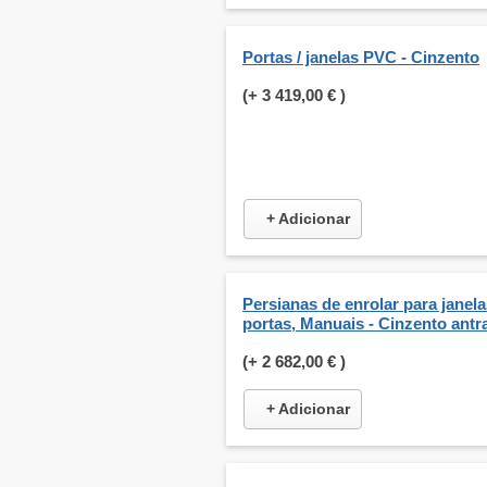
Portas / janelas PVC - Cinzento
(+
3 419,00 €
)
+ Adicionar
Persianas de enrolar para janela
portas, Manuais - Cinzento antra
(+
2 682,00 €
)
+ Adicionar