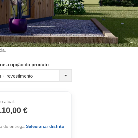
da.
one a opção do produto
 + revestimento
o atual:
110,00 €
o de entrega
Selecionar distrito