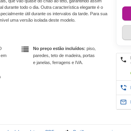
tais, que vão quase do chão ao teto, garantindo assim
l durante todo o dia. Outra característica elegante é o
pecialmente útil durante os intervalos da tarde. Para sua
ível uma versão isolada deste modelo.
O
No preço estão incluídos:
piso,
r em
paredes, teto de madeira, portas
e janelas, ferragens e IVA.
a