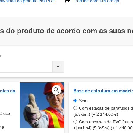
ownload do produto em PDF
Partilhe com um amigo
os do produto de acordo com as suas 
o
ntes da
Base de estrutura em madei
Sem
Com estacas de parafusos 
básico
(5.3x5m) (+ 2 144,00 €)
Com encaixes de PVC (supo
r a
ajustável) (5.3x5m) (+ 1 448,00