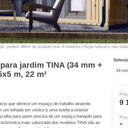
s, podem diferir do produto real. A madeira chega natural e não trata
Seleci
para jardim TINA (34 mm +
34 mm
5x5 m, 22 m²
Preç
9 
cto que oferece um espaço de trabalho atraente.
 um telhado em vértice e uma estética exterior
colha para quem precisa de um espaço tranquilo para
Preç
característica mais valorizada dos modelos TINA são as