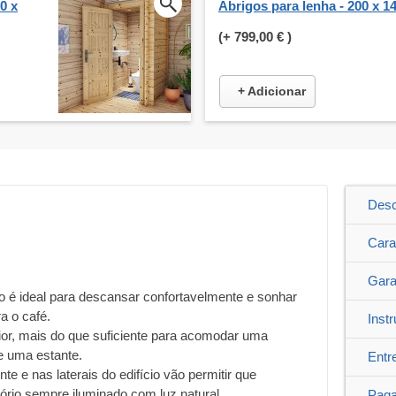
0 x
Abrigos para lenha - 200 x 1
(+
799,00 €
)
+ Adicionar
Desc
Cara
Gara
do é ideal para descansar confortavelmente e sonhar
a o café.
Inst
ior, mais do que suficiente para acomodar uma
e uma estante.
Entr
te e nas laterais do edifício vão permitir que
ório sempre iluminado com luz natural.
Pag