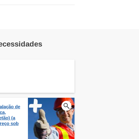
necessidades
alação de
ca,
tão) (a
preço sob