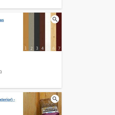
cas
€)
terior) -