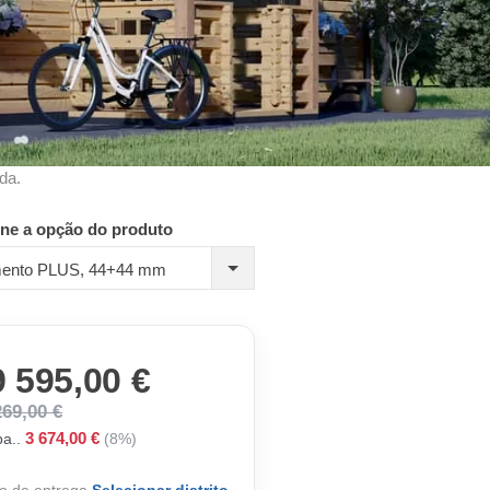
da.
one a opção do produto
mento PLUS, 44+44 mm
9 595,00 €
269,00 €
3 674,00 €
a..
(8%)