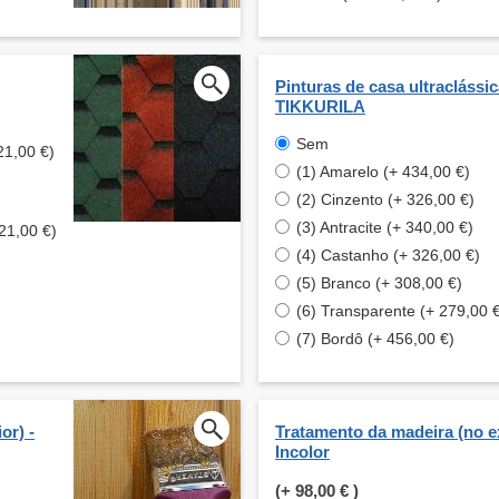
Pinturas de casa ultraclássi
TIKKURILA
Sem
21,00 €)
(1) Amarelo (+ 434,00 €)
(2) Cinzento (+ 326,00 €)
(3) Antracite (+ 340,00 €)
221,00 €)
(4) Castanho (+ 326,00 €)
(5) Branco (+ 308,00 €)
(6) Transparente (+ 279,00 
(7) Bordô (+ 456,00 €)
or) -
Tratamento da madeira (no ex
Incolor
(+
98,00 €
)