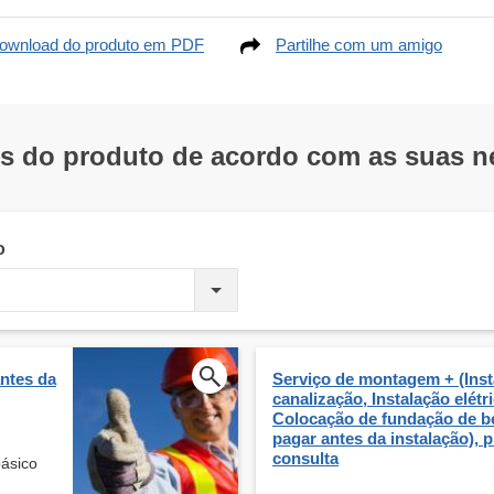
ownload do produto em PDF
Partilhe com um amigo
os do produto de acordo com as suas 
o
ntes da
Serviço de montagem + (Inst
canalização, Instalação elétri
Colocação de fundação de be
pagar antes da instalação), 
consulta
básico