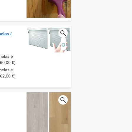
elas /
nelas e
060,00 €)
nelas e
562,00 €)