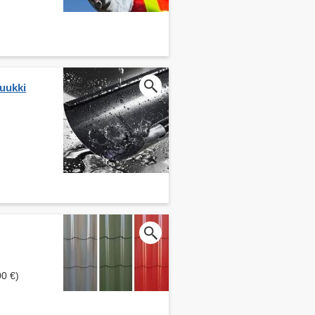
Ruukki
00 €)