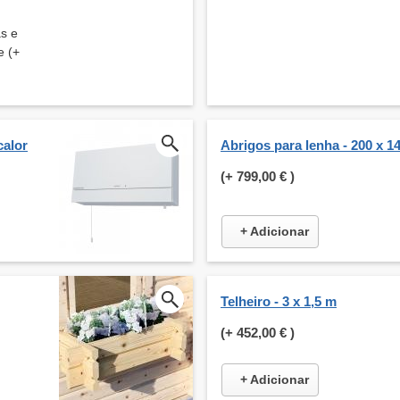
as e
e (+
calor
Abrigos para lenha - 200 x 1
(+
799,00 €
)
+ Adicionar
Telheiro - 3 x 1,5 m
(+
452,00 €
)
+ Adicionar