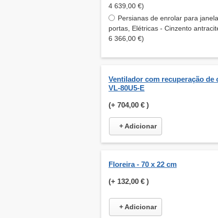
4 639,00 €)
Persianas de enrolar para janel
portas, Elétricas - Cinzento antracit
6 366,00 €)
Ventilador com recuperação de 
VL-80U5-E
(+
704,00 €
)
+ Adicionar
Floreira - 70 x 22 cm
(+
132,00 €
)
+ Adicionar