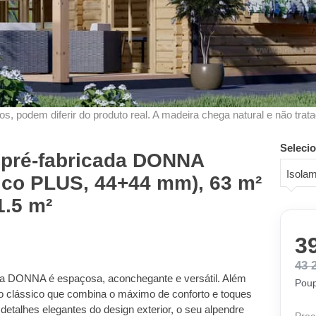
s, podem diferir do produto real. A madeira chega natural e não trata
Seleci
 pré-fabricada DONNA
Isola
ico PLUS, 44+44 mm), 63 m²
1.5 m²
3
43 
ra DONNA é espaçosa, aconchegante e versátil. Além
Poup
lo clássico que combina o máximo de conforto e toques
detalhes elegantes do design exterior, o seu alpendre