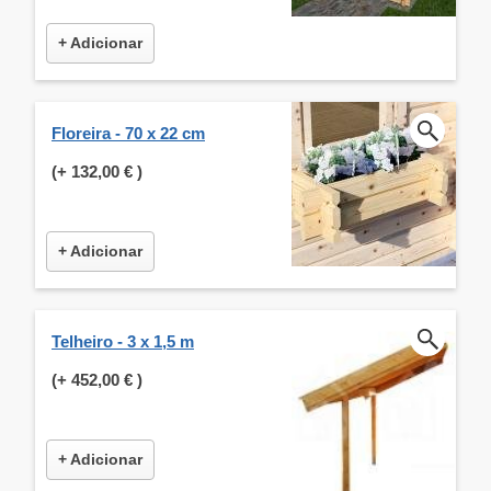
+ Adicionar
Floreira - 70 x 22 cm
(+
132,00 €
)
+ Adicionar
Telheiro - 3 x 1,5 m
(+
452,00 €
)
+ Adicionar