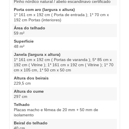
Pinho nórdico natural / abeto escandinavo certificado
Porta com aro (largura x altura)
1* 161 cm x 192 cm ( Porta de entrada ); 1* 70 cm x
192 cm Portas (interiores)
Área do telhado
59 m²
Superficie
48 m²
Janela (largura x altura)
1* 161 cm x 192 cm ( Portas de varanda ); 5* 85 cm x
192 cm ( Vitrine ); 1* 161 cm x 192 cm ( Vitrine ); 1* 70
cm x 105 cm, 1* 50 cm x 50 cm
Altura dos beirais
229,5 cm
Altura do cume
297 cm
Telhado
Placas macho e fêmea de 20 mm + 50 mm de
isolamento
Beiral do telhado
40 cm