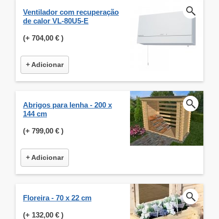
Ventilador com recuperação
de calor VL-80U5-E
(+
704,00 €
)
+ Adicionar
Abrigos para lenha - 200 x
144 cm
(+
799,00 €
)
+ Adicionar
Floreira - 70 x 22 cm
(+
132,00 €
)