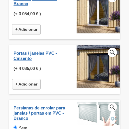
Branco
(+
3 054,00 €
)
+ Adicionar
Portas / janelas PVC -
Cinzento
(+
4 085,00 €
)
+ Adicionar
Persianas de enrolar para
janelas / portas em PVC -
Branco
Sem