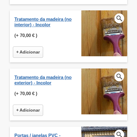
Tratamento da madeira (no
interior) - Incolor
(+
70,00 €
)
+ Adicionar
Tratamento da madeira (no
exterior) - Incolor
(+
70,00 €
)
+ Adicionar
Portas / janelas PVC -