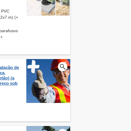
e PVC
 2x7 m) (+
 parafusos
(+
alação de
ca,
tão) (a
preço sob