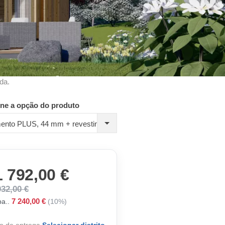
da.
one a opção do produto
Isolamento PLUS, 44 mm + revestimento
1 792,00 €
032,00 €
7 240,00 €
a..
(10%)