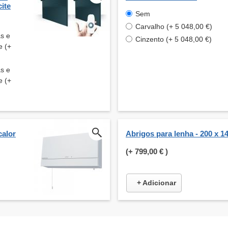
ite
Sem
Carvalho (+ 5 048,00 €)
as e
Cinzento (+ 5 048,00 €)
e (+
as e
e (+
calor
Abrigos para lenha - 200 x 1
(+
799,00 €
)
+ Adicionar