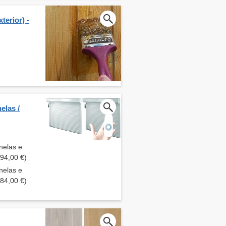
terior) -
elas /
nelas e
794,00 €)
nelas e
484,00 €)