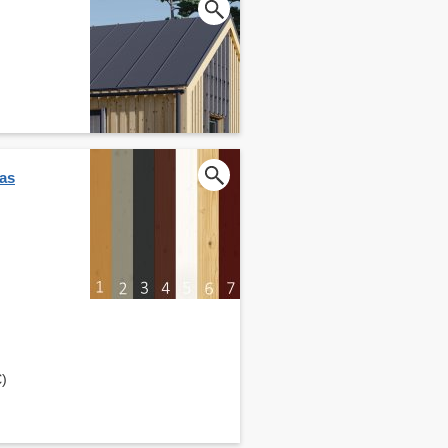
cas
€)