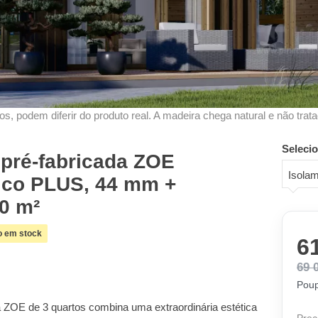
s, podem diferir do produto real. A madeira chega natural e não trata
Seleci
pré-fabricada ZOE
mico PLUS, 44 mm +
10 m²
o em stock
6
69 
Poup
ZOE de 3 quartos combina uma extraordinária estética