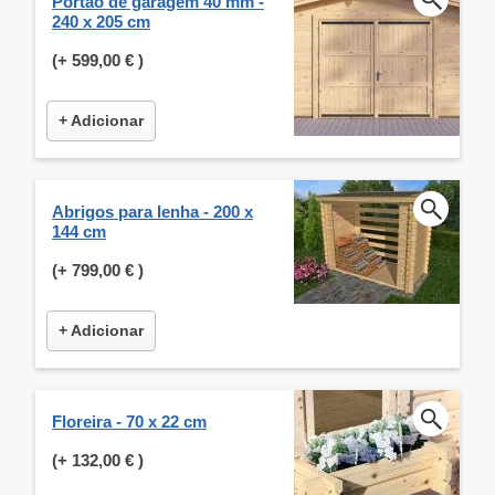
Portão de garagem 40 mm -
240 x 205 cm
(+
599,00 €
)
+ Adicionar
Abrigos para lenha - 200 x
144 cm
(+
799,00 €
)
+ Adicionar
Floreira - 70 x 22 cm
(+
132,00 €
)