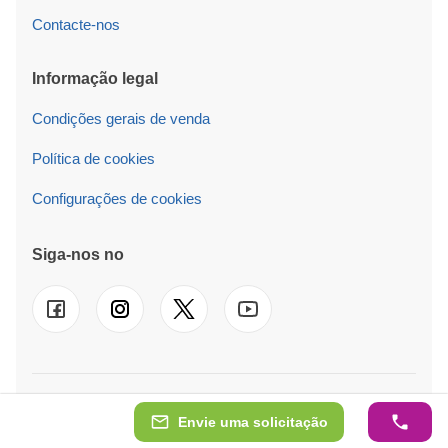
Contacte-nos
Informação legal
Condições gerais de venda
Política de cookies
Configurações de cookies
Siga-nos no
© 2026 Pineca PT LT Também operamos em
UK
-
FR
-
DE
-
IT
-
ES
-
NL
-
SE
-
AT
-
PL
-
IE
Envie uma solicitação