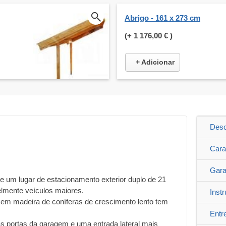
Abrigo - 161 x 273 cm
(+
1 176,00 €
)
+ Adicionar
Desc
Cara
Gara
e um lugar de estacionamento exterior duplo de 21
lmente veículos maiores.
Inst
e em madeira de coníferas de crescimento lento tem
Entr
as portas da garagem e uma entrada lateral mais