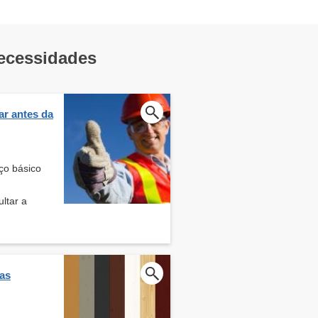
necessidades
ar antes da
ço básico
ltar a
cas