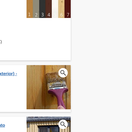
€)
terior) -
nto