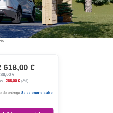
da.
2 618,00 €
886,00 €
268,00 €
a..
(2%)
o de entrega
Selecionar distrito