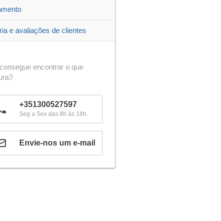
amento
ria e avaliações de clientes
consegue encontrar o que
ura?
+351300527597
Seg a Sex das 8h às 18h.
Envie-nos um e-mail