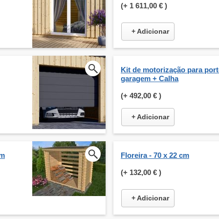
(+
1 611,00 €
)
+ Adicionar
Kit de motorização para por
garagem + Calha
(+
492,00 €
)
+ Adicionar
cm
Floreira - 70 x 22 cm
(+
132,00 €
)
+ Adicionar