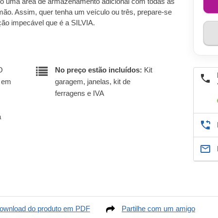
omo uma área de armazenamento adicional com todas as
ão. Assim, quer tenha um veículo ou três, prepare-se
ção impecável que é a SILVIA.
O
No preço estão incluídos:
Kit
r em
garagem, janelas, kit de
ferragens e IVA
a
ownload do produto em PDF
Partilhe com um amigo