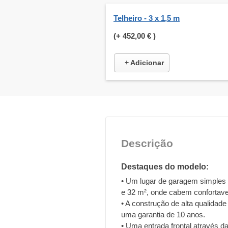
Telheiro - 3 x 1,5 m
(+
452,00 €
)
+ Adicionar
Descrição
Destaques do modelo:
• Um lugar de garagem simples 
e 32 m², onde cabem confortave
• A construção de alta qualidad
uma garantia de 10 anos.
• Uma entrada frontal através d