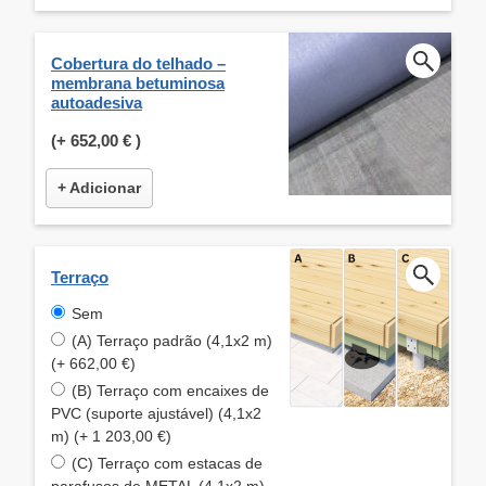
Cobertura do telhado –
membrana betuminosa
autoadesiva
(+
652,00 €
)
+ Adicionar
Terraço
Sem
(A) Terraço padrão (4,1x2 m)
(+ 662,00 €)
(B) Terraço com encaixes de
PVC (suporte ajustável) (4,1x2
m) (+ 1 203,00 €)
(C) Terraço com estacas de
parafusos de METAL (4,1x2 m)