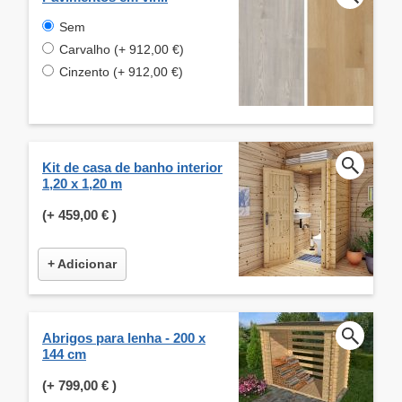
Sem
Carvalho (+ 912,00 €)
Cinzento (+ 912,00 €)
Kit de casa de banho interior
1,20 x 1,20 m
(+
459,00 €
)
+ Adicionar
Abrigos para lenha - 200 x
144 cm
(+
799,00 €
)