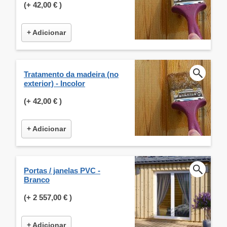
(+
42,00 €
)
+ Adicionar
Tratamento da madeira (no
exterior) - Incolor
(+
42,00 €
)
+ Adicionar
Portas / janelas PVC -
Branco
(+
2 557,00 €
)
+ Adicionar