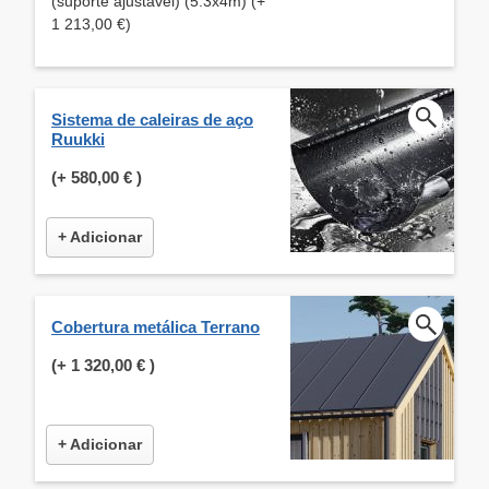
(suporte ajustável) (5.3x4m) (+
1 213,00 €)
Sistema de caleiras de aço
Ruukki
(+
580,00 €
)
+ Adicionar
Cobertura metálica Terrano
(+
1 320,00 €
)
+ Adicionar