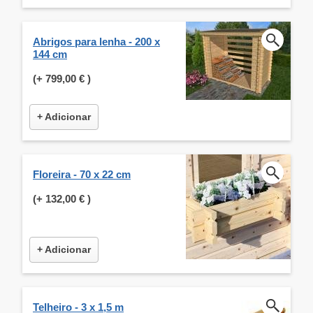
Abrigos para lenha - 200 x
144 cm
(+
799,00 €
)
+ Adicionar
Floreira - 70 x 22 cm
(+
132,00 €
)
+ Adicionar
Telheiro - 3 x 1,5 m