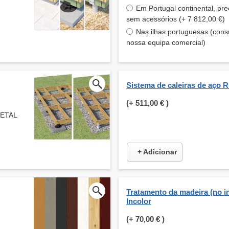
Em Portugal continental, pre
sem acessórios (+ 7 812,00 €)
Nas ilhas portuguesas (consu
nossa equipa comercial)
Sistema de caleiras de aço 
(+
511,00 €
)
METAL
+ Adicionar
Tratamento da madeira (no int
Incolor
(+
70,00 €
)