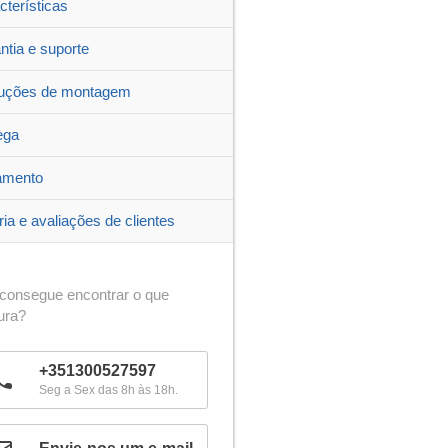
cterísticas
ntia e suporte
ruções de montagem
ega
amento
ria e avaliações de clientes
consegue encontrar o que
ura?
+351300527597
Seg a Sex das 8h às 18h.