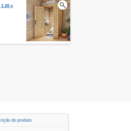
 1,20 x
rição do produto