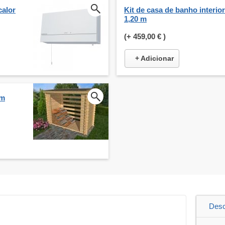
calor
Kit de casa de banho interior
1,20 m
(+
459,00 €
)
+ Adicionar
cm
Desc