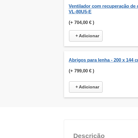
Ventilador com recuperação de 
VL-80U5-E
(+
704,00 €
)
+ Adicionar
Abrigos para lenha - 200 x 144 
(+
799,00 €
)
+ Adicionar
Descrição