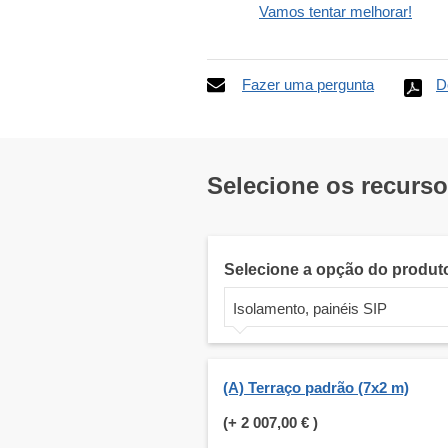
Vamos tentar melhorar!
Fazer uma pergunta
D
Selecione os recurs
Selecione a opção do produt
Isolamento, painéis SIP
(A) Terraço padrão (7x2 m)
(+
2 007,00 €
)