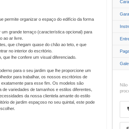
Cara
Gara
 que permite organizar o espaço do edifício da forma
Inst
r um grande terraço (característica opcional) para
 ao ar livre.
Entr
ntes, que chegam quase do chão ao teto, e que
rar no interior do escritório.
Pag
, que lhe confere um visual diferenciado.
Gale
erno para o seu jardim que lhe proporcione um
hedor para trabalhar, os nossos escritórios de
 exatamente para esse fim. Os modelos são
Não 
e variedades de tamanhos e estilos diferentes,
proc
ecessidades da nossa clientela amante do estilo
tório de jardim espaçoso no seu quintal, este pode
scolher.