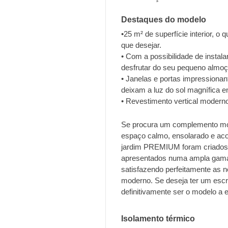
Destaques do modelo
•25 m² de superfície interior, o
que desejar.
• Com a possibilidade de instala
desfrutar do seu pequeno almoço
• Janelas e portas impressiona
deixam a luz do sol magnífica ent
• Revestimento vertical moderno
Se procura um complemento mod
espaço calmo, ensolarado e acol
jardim PREMIUM foram criados
apresentados numa ampla gama d
satisfazendo perfeitamente as n
moderno. Se deseja ter um escri
definitivamente ser o modelo a e
Isolamento térmico