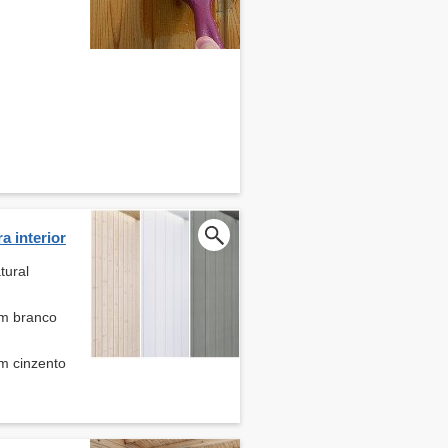
a interior
tural
em branco
em cinzento