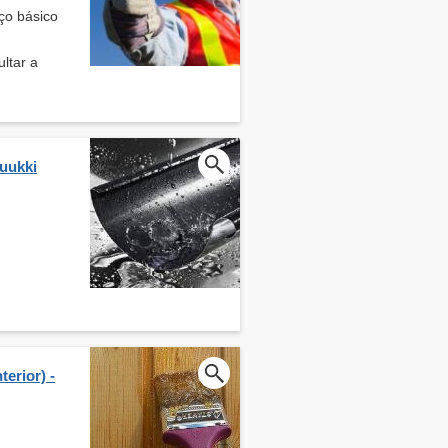
ço básico
ltar a
Ruukki
erior) -