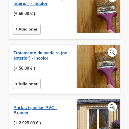
interior) - Incolor
(+
56,00 €
)
+ Adicionar
Tratamento da madeira (no
exterior) - Incolor
(+
56,00 €
)
+ Adicionar
Portas / janelas PVC -
Branco
(+
2 925,00 €
)