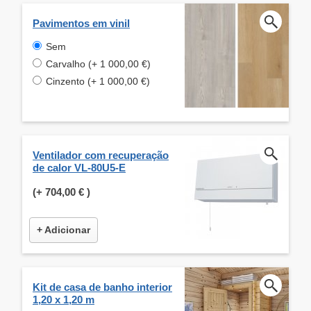
Pavimentos em vinil
Sem
Carvalho (+ 1 000,00 €)
Cinzento (+ 1 000,00 €)
Ventilador com recuperação
de calor VL-80U5-E
(+
704,00 €
)
+ Adicionar
Kit de casa de banho interior
1,20 x 1,20 m