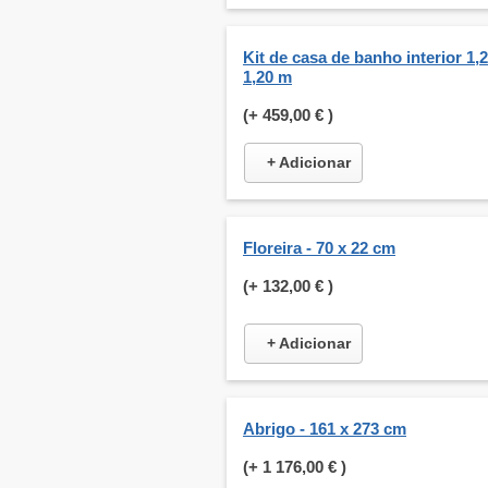
Kit de casa de banho interior 1,2
1,20 m
(+
459,00 €
)
+ Adicionar
Floreira - 70 x 22 cm
(+
132,00 €
)
+ Adicionar
Abrigo - 161 x 273 cm
(+
1 176,00 €
)