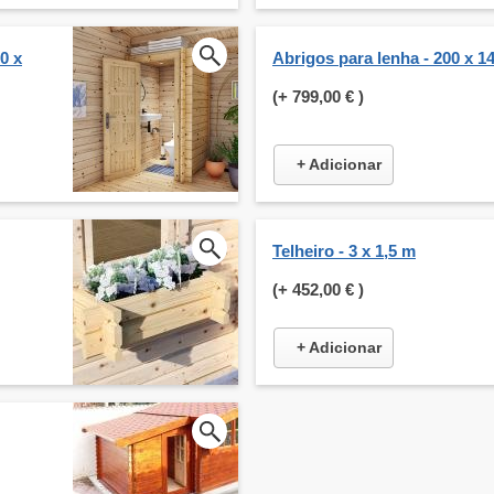
0 x
Abrigos para lenha - 200 x 1
(+
799,00 €
)
+ Adicionar
Telheiro - 3 x 1,5 m
(+
452,00 €
)
+ Adicionar