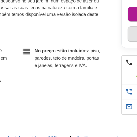
e descanso no seu jardim, num espaço de lazer ou
assar as suas férias na natureza com a família e
mbém temos disponível uma versão isolada deste
O
No preço estão incluídos:
piso,
r em
paredes, teto de madeira, portas
e janelas, ferragens e IVA.
a