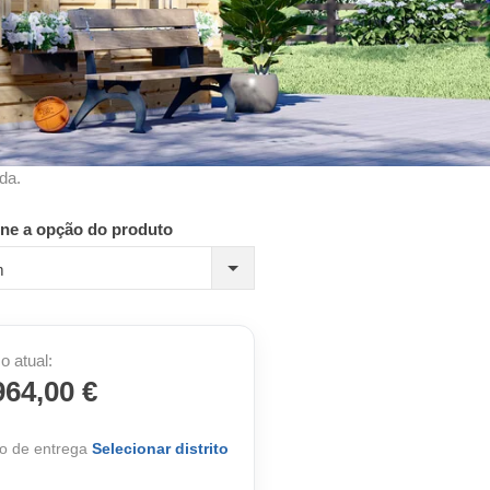
da.
one a opção do produto
m
o atual:
964,00 €
o de entrega
Selecionar distrito