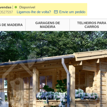
|
 vendas
Disponível
Ligamos-lhe de volta?
Envie um pedido
0527597
GARAGENS DE
TELHEIROS PARA
 DE MADEIRA
MADEIRA
CARROS