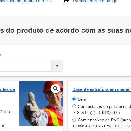
ownload do produto em PDF
Partilhe com um amigo
os do produto de acordo com as suas 
o
ntes da
Base de estrutura em madei
Sem
Com estacas de parafusos 
básico
(4.8x5.0m) (+ 1 913,00 €)
Com encaixes de PVC (supo
r a
ajustável) (4.8x5.0m) (+ 1 331,