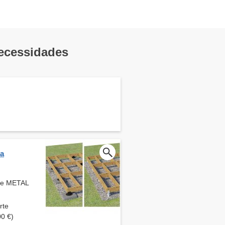
necessidades
ra
de METAL
rte
00 €)