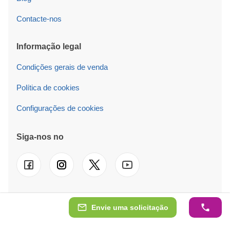
Contacte-nos
Informação legal
Condições gerais de venda
Política de cookies
Configurações de cookies
Siga-nos no
Envie uma solicitação
© 2026 Pineca PT LT Também operamos em
UK
-
FR
-
DE
-
IT
-
ES
-
NL
-
SE
-
AT
-
PL
-
IE