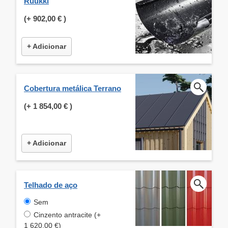
Ruukki
(+
902,00 €
)
+ Adicionar
Cobertura metálica Terrano
(+
1 854,00 €
)
+ Adicionar
Telhado de aço
Sem
Cinzento antracite (+
1 620,00 €)