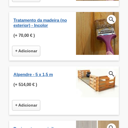
Tratamento da madeira (no
exterior) - Incolor
(+
70,00 €
)
+ Adicionar
Alpendre - 5 x 1,5 m
(+
514,00 €
)
+ Adicionar