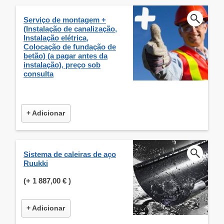
Serviço de montagem +
(Instalação de canalização,
Instalação elétrica,
Colocação de fundação de
betão) (a pagar antes da
instalação), preço sob
consulta
+ Adicionar
Sistema de caleiras de aço
Ruukki
(+
1 887,00 €
)
+ Adicionar