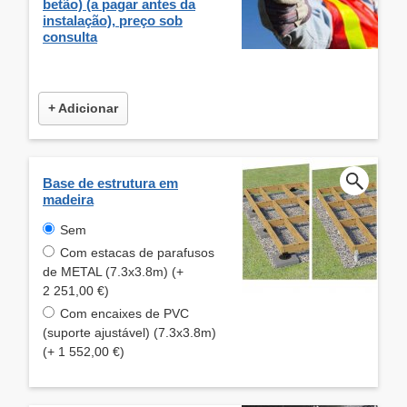
betão) (a pagar antes da
instalação), preço sob
consulta
+ Adicionar
Base de estrutura em
madeira
Sem
Com estacas de parafusos
de METAL (7.3x3.8m) (+
2 251,00 €)
Com encaixes de PVC
(suporte ajustável) (7.3x3.8m)
(+ 1 552,00 €)