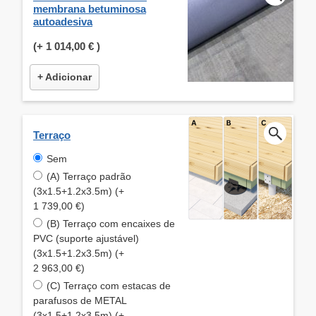
membrana betuminosa
autoadesiva
(+
1 014,00 €
)
+ Adicionar
Terraço
Sem
(A) Terraço padrão
(3x1.5+1.2x3.5m) (+
1 739,00 €)
(B) Terraço com encaixes de
PVC (suporte ajustável)
(3x1.5+1.2x3.5m) (+
2 963,00 €)
(C) Terraço com estacas de
parafusos de METAL
(3x1.5+1.2x3.5m) (+