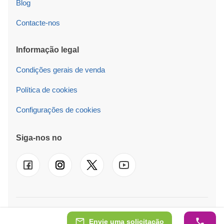
Blog
Contacte-nos
Informação legal
Condições gerais de venda
Política de cookies
Configurações de cookies
Siga-nos no
© 2026 Pineca PT LT Também operamos em
UK
-
FR
-
DE
-
IT
-
ES
-
NL
-
SE
-
AT
-
PL
-
IE
Envie uma solicitação