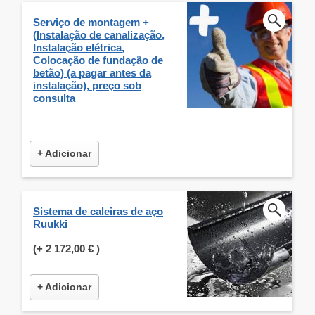
Serviço de montagem +
(Instalação de canalização,
Instalação elétrica,
Colocação de fundação de
betão) (a pagar antes da
instalação), preço sob
consulta
+ Adicionar
Sistema de caleiras de aço
Ruukki
(+
2 172,00 €
)
+ Adicionar