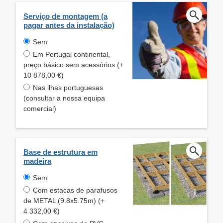
Serviço de montagem (a
pagar antes da instalação)
Sem
Em Portugal continental,
preço básico sem acessórios (+
10 878,00 €)
Nas ilhas portuguesas
(consultar a nossa equipa
comercial)
Base de estrutura em
madeira
Sem
Com estacas de parafusos
de METAL (9.8x5.75m) (+
4 332,00 €)