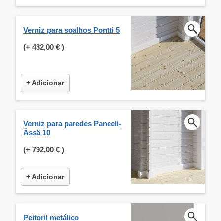
Verniz para soalhos Pontti 5
(+
432,00 €
)
+ Adicionar
Verniz para paredes Paneeli-
Ässä 10
(+
792,00 €
)
+ Adicionar
Peitoril metálico