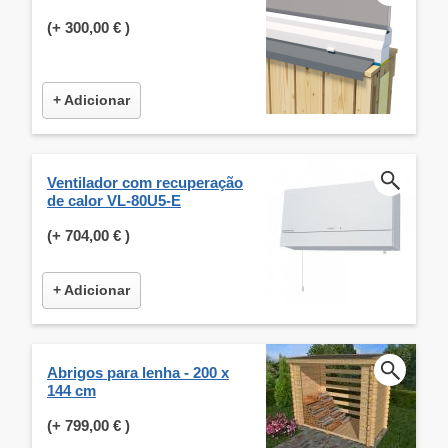
(+
300,00 €
)
+ Adicionar
Ventilador com recuperação
de calor VL-80U5-E
(+
704,00 €
)
+ Adicionar
Abrigos para lenha - 200 x
144 cm
(+
799,00 €
)