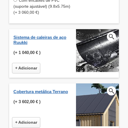
Com encaixes de PVC
(suporte ajustável) (9.8x5.75m)
(+ 3 060,00 €)
Sistema de caleiras de aço
Ruukki
(+
1 040,00 €
)
+ Adicionar
Cobertura metálica Terrano
(+
3 602,00 €
)
+ Adicionar