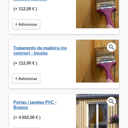
(+
112,00 €
)
+ Adicionar
Tratamento da madeira (no
exterior) - Incolor
(+
112,00 €
)
+ Adicionar
Portas / janelas PVC -
Branco
(+
4 602,00 €
)