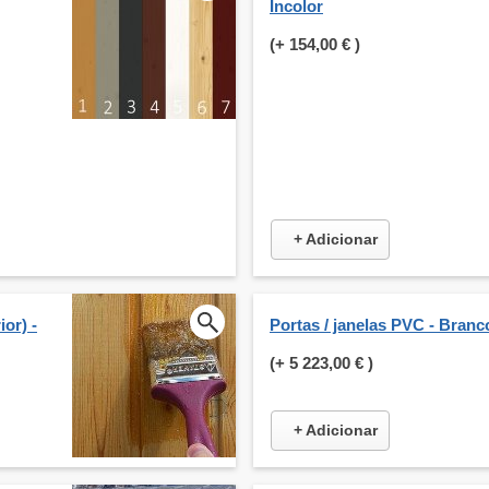
Incolor
(+
154,00 €
)
+ Adicionar
or) -
Portas / janelas PVC - Branc
(+
5 223,00 €
)
+ Adicionar