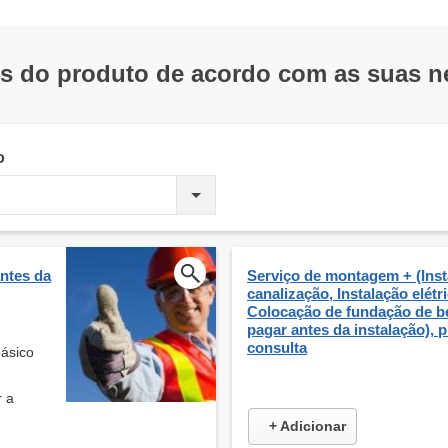
os do produto de acordo com as suas 
o
ntes da
Serviço de montagem + (Inst
canalização, Instalação elétri
Colocação de fundação de be
pagar antes da instalação), 
consulta
básico
r a
+ Adicionar