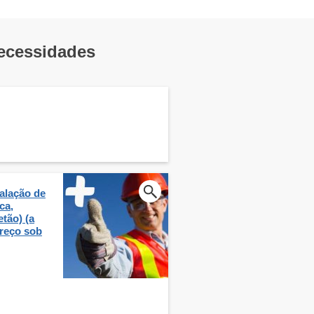
necessidades
alação de
ca,
tão) (a
preço sob