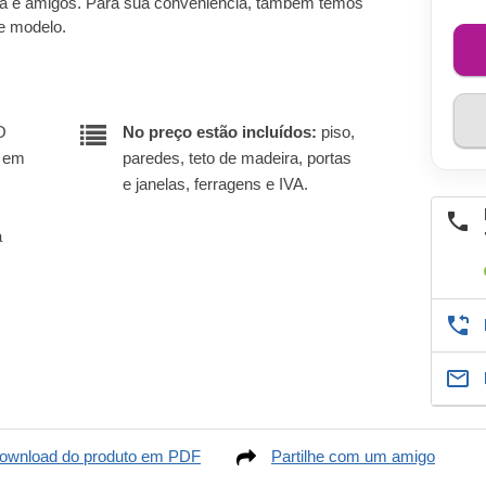
lia e amigos. Para sua conveniência, também temos
e modelo.
O
No preço estão incluídos:
piso,
r em
paredes, teto de madeira, portas
e janelas, ferragens e IVA.
a
ownload do produto em PDF
Partilhe com um amigo