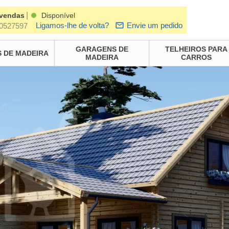
|
 vendas
Disponível
Ligamos-lhe de volta?
Envie um pedido
0527597
GARAGENS DE
TELHEIROS PARA
 DE MADEIRA
MADEIRA
CARROS