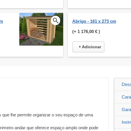
cm
Abrigo - 161 x 273 cm
(+
1 176,00 €
)
+ Adicionar
Desc
Cara
Gara
s que lhe permite organizar o seu espaço de uma
Inst
 primeiro andar que oferece espaço amplo onde pode