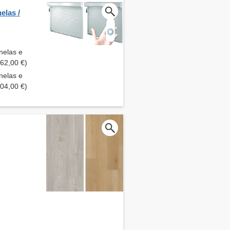
elas /
nelas e
362,00 €)
nelas e
604,00 €)