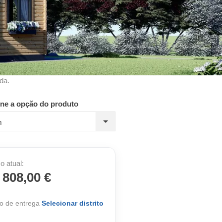
da.
one a opção do produto
m
o atual:
 808,00 €
o de entrega
Selecionar distrito