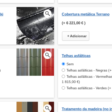
ki
Cobertura metálica Terrano
(+
6 221,00 €
)
+ Adicionar
Telhas asfálticas
Sem
)
Telhas asfálticas - Negras (+
Telhas asfálticas - Vermelha
1 815,00 €)
Telhas asfálticas - Verdes (+
Tratamento da madeira (no int