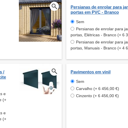
Persianas de enrolar para jan
portas em PVC - Branco
Sem
Persianas de enrolar para ja
portas, Elétricas - Branco (+ 6 
Persianas de enrolar para ja
portas, Manuais - Branco (+ 4 
s /
Pavimentos em vinil
ite
Sem
Carvalho (+ 6 456,00 €)
as e
Cinzento (+ 6 456,00 €)
e (+
as e
e (+